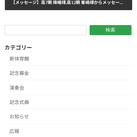
【メッセージ】高7期 降幡様,高12期 峯嶋様からメッセージをいただきました 2023/6/28
2023年6月28日
検索
カテゴリー
新体育館
記念募金
演奏会
記念式典
お知らせ
広報