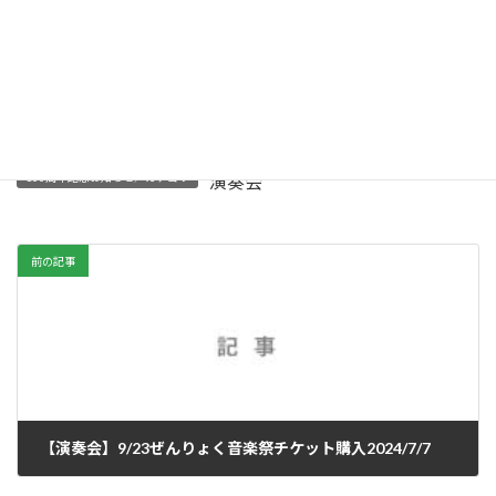
吹奏楽部（９０名） 毎年コンクール県代表
となり、県下公立校トップとの評判
ぜんりょく音楽祭 出演者プロフィール
ダウンロード
100周年記念お知らせ／カテゴリ
演奏会
前の記事
【演奏会】9/23ぜんりょく音楽祭チケット購入2024/7/7
2024年9月18日