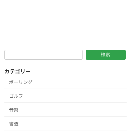
【ボーリング】12/5第35回牧陵ボ－リング同好会ボ－リング大会 開催報告2025/12/21
2025年12月21日
検索
カテゴリー
ボーリング
ゴルフ
音楽
書道