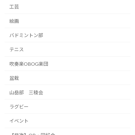
工芸
絵画
バドミントン部
テニス
吹奏楽OBOG楽団
盆栽
山岳部 三稜会
ラグビー
イベント