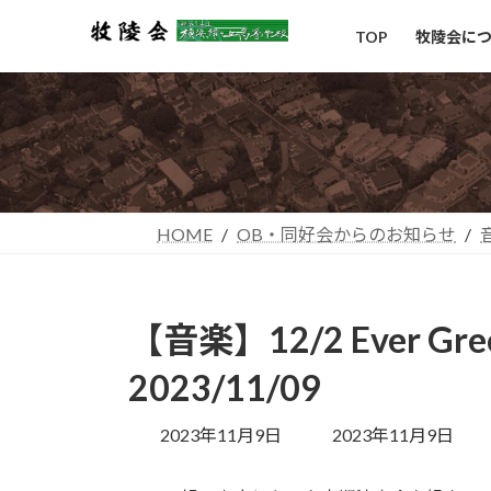
コ
ナ
TOP
牧陵会に
ン
ビ
テ
ゲ
ン
ー
ツ
シ
へ
ョ
ス
ン
キ
に
ッ
移
HOME
OB・同好会からのお知らせ
プ
動
【音楽】12/2 Ever Gre
2023/11/09
最
2023年11月9日
2023年11月9日
終
更