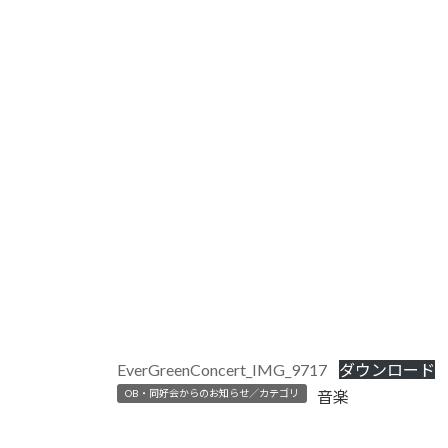
EverGreenConcert_IMG_9717
ダウンロード
OB・同好会からのお知らせ／カテゴリ
音楽