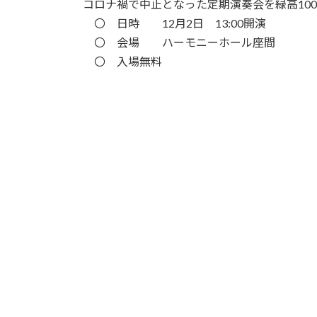
コロナ禍で中止となった定期演奏会を緑高10
新
〇 日時 12月2日 13:00開演
日
〇 会場 ハーモニーホール座間
時
〇 入場無料
: