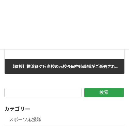
時
:
次の記事
【緑校】横浜緑ケ丘高校の元校長田中時義様がご逝去されました 2023/8/4
2023年8月4日
検索
カテゴリー
スポーツ応援隊