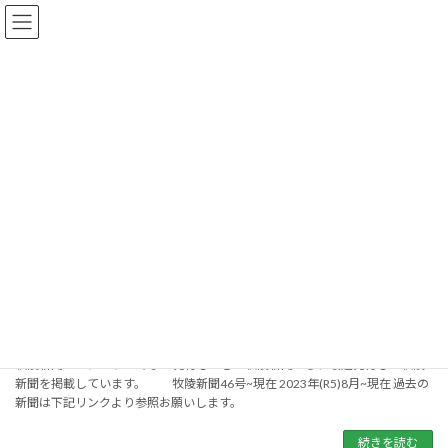
コ
ナ
ン
ビ
テ
ゲ
牧陵会からのお知らせ
ン
ー
ツ
シ
へ
ョ
ス
ン
HOME
牧陵会からのお知らせ
【目次】牧陵新聞
キ
に
ッ
移
【目次】牧陵新聞
プ
動
【目次】牧陵新聞
2023年9月18日
牧陵新聞ページです 今まで発行してきた牧陵新聞から、最近発行した牧陵
新聞を掲載しています。 牧陵新聞46号~現在 2023年(R5)8月~現在 過去の
新聞は下記リンクより参照お願いします。
続きを読む