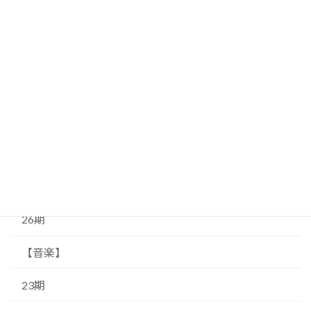
広報
55期
イベント
18期
58期
14期
26期
【音楽】
23期