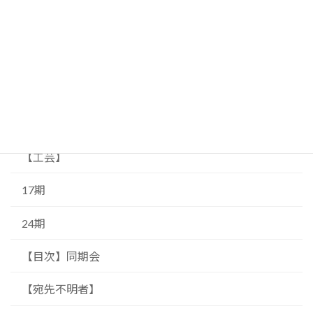
【絵画】
69期
71期
19期
【工芸】
17期
24期
【目次】同期会
【宛先不明者】