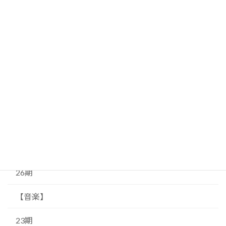
54期
広報
55期
イベント
18期
58期
14期
26期
【音楽】
23期