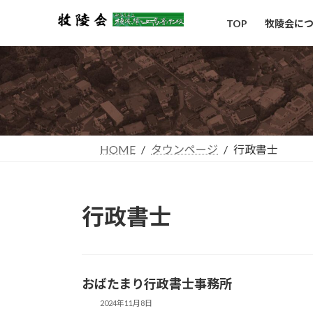
コ
ナ
TOP
牧陵会に
ン
ビ
テ
ゲ
ン
ー
ツ
シ
へ
ョ
ス
ン
キ
に
ッ
移
HOME
タウンページ
行政書士
プ
動
行政書士
おばたまり行政書士事務所
2024年11月8日